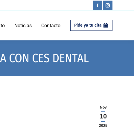
Facebook
Instagram
página
página
ato
Noticias
Contacto
Pide ya tu cita
se
se
abre
abre
en
en
SA CON CES DENTAL
una
una
ventana
ventana
nueva
nueva
Nov
10
2025