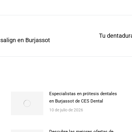
en
en
en
en
en
Facebook
X
Pinterest
WhatsApp
LinkedIn
Tu dentadura
isalign en Burjassot
Siguiente
entrada:
Especialistas en prótesis dentales
en Burjassot de CES Dental
10 de julio de 2026
Descubre las mejores ofertas de