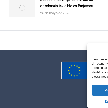
ortodoncia invisible en Burjassot
26 de mayo de 2026
Para ofrecer
almacenar y/
tecnologías
identificacio
afectar nega
A
Po
Política d